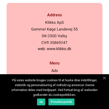
Address
web:
www.klikko.dk
Menu
Ads
About Us
På vores website bruges cookies til at huske dine indstillinger,
Cookies
statistik og personalisering af indhold og annoncer. Denne
information deles med tredjepart. Ved fortsat brug af websiden
Contact
godkender du cookiepolitikken.
Sitemap
Ok
Privatlivspolitik