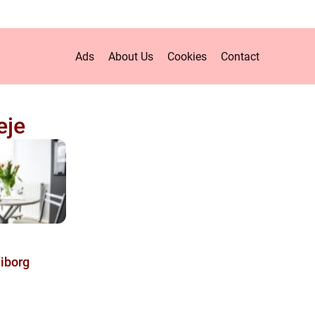
Ads
About Us
Cookies
Contact
leje
Viborg