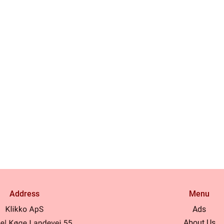
Address
Menu
Ads
About Us