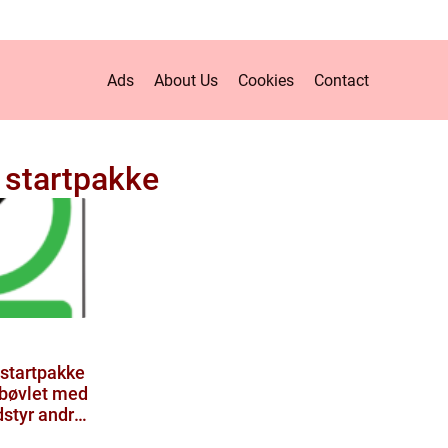
Ads
About Us
Cookies
Contact
t startpakke
tstartpakke
 bøvlet med
dstyr andre