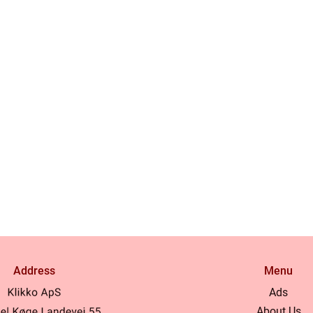
Address
Menu
Ads
About Us