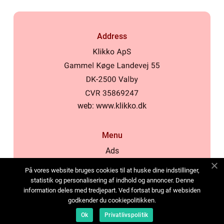
Address
web:
www.klikko.dk
Menu
Ads
About Us
På vores website bruges cookies til at huske dine indstillinger,
Cookies
statistik og personalisering af indhold og annoncer. Denne
information deles med tredjepart. Ved fortsat brug af websiden
Contact
godkender du cookiepolitikken.
Sitemap
Ok
Privatlivspolitik