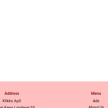
Address
Menu
Ads
About Us