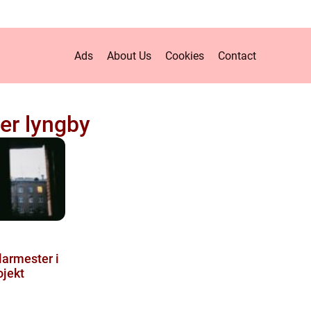
Ads
About Us
Cookies
Contact
er lyngby
larmester i
ojekt