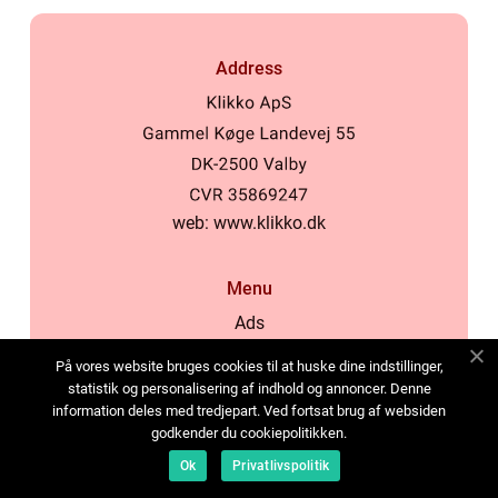
Address
web:
www.klikko.dk
Menu
Ads
About Us
På vores website bruges cookies til at huske dine indstillinger,
Cookies
statistik og personalisering af indhold og annoncer. Denne
information deles med tredjepart. Ved fortsat brug af websiden
Contact
godkender du cookiepolitikken.
Sitemap
Ok
Privatlivspolitik