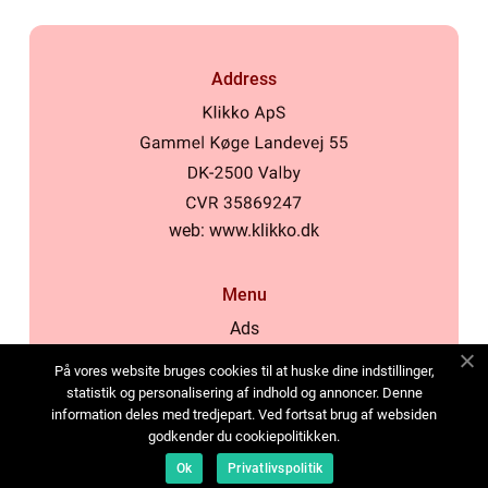
Address
web:
www.klikko.dk
Menu
Ads
About Us
På vores website bruges cookies til at huske dine indstillinger,
Cookies
statistik og personalisering af indhold og annoncer. Denne
information deles med tredjepart. Ved fortsat brug af websiden
Contact
godkender du cookiepolitikken.
Sitemap
Ok
Privatlivspolitik