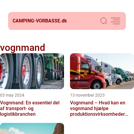
CAMPING-VORBASSE.
dk
vognmand
03 may 2024
13 november 2023
Vognmand: En essentiel del
Vognmand – Hvad kan en
af transport- og
vognmand hjælpe
logistikbranchen
produktionsvirksomheder
med?