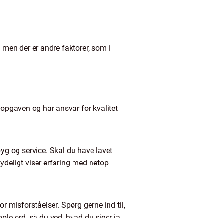
 men der er andre faktorer, som i
e opgaven og har ansvar for kvalitet
byg og service. Skal du have lavet
tydeligt viser erfaring med netop
or misforståelser. Spørg gerne ind til,
mple ord, så du ved, hvad du siger ja