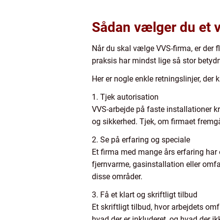
Sådan vælger du et v
Når du skal vælge VVS-firma, er der f
praksis har mindst lige så stor betyd
Her er nogle enkle retningslinjer, der 
1. Tjek autorisation
VVS-arbejde på faste installationer k
og sikkerhed. Tjek, om firmaet fremgå
2. Se på erfaring og speciale
Et firma med mange års erfaring har o
fjernvarme, gasinstallation eller omfa
disse områder.
3. Få et klart og skriftligt tilbud
Et skriftligt tilbud, hvor arbejdets om
hvad der er inkluderet, og hvad der ik