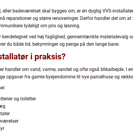
d, eller badeværelset skal bygges om, er en dygtig VVS-installat
små reparationer og større renoveringer. Derfor handler det om a
kommunikere tydeligt om pris og løsning.
r
kendetegnet ved høj faglighed, gennemtænkte materialevalg og 
parer du både tid, bekymringer og penge på den lange bane.
tallatør i praksis?
der handler om vand, varme, sanitet og ofte også blikarbejde. I e
llige opgaver fra gamle byejendomme til nye parcelhuse og rækk
el:
erier og toiletter
læg
tater
eværelser
fyr