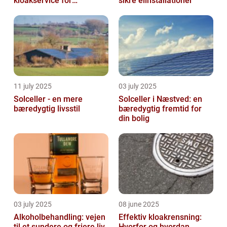
kloakservice for
sikre elinstallationer
bæredygtig
vedligeholdelse
11 july 2025
03 july 2025
Solceller - en mere
Solceller i Næstved: en
bæredygtig livsstil
bæredygtig fremtid for
din bolig
03 july 2025
08 june 2025
Alkoholbehandling: vejen
Effektiv kloakrensning:
til et sundere og friere liv
Hvorfor og hvordan