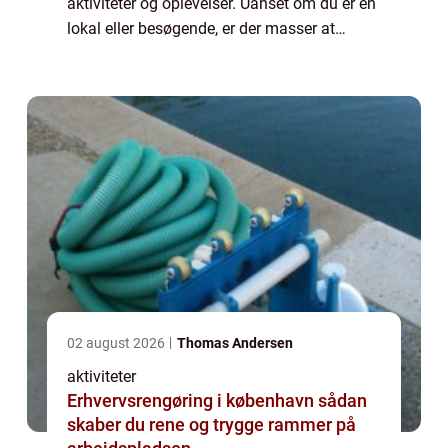
aktiviteter og oplevelser. Uanset om du er en
lokal eller besøgende, er der masser at
udforske i denne charmerende by ved havet.
ARoS Aarhus Kunstm...
02 august 2026
Thomas Andersen
aktiviteter
Erhvervsrengøring i københavn sådan
skaber du rene og trygge rammer på