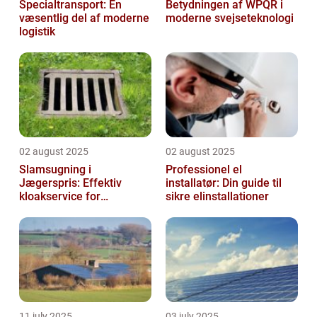
Specialtransport: En
Betydningen af WPQR i
væsentlig del af moderne
moderne svejseteknologi
logistik
02 august 2025
02 august 2025
Slamsugning i
Professionel el
Jægerspris: Effektiv
installatør: Din guide til
kloakservice for
sikre elinstallationer
bæredygtig
vedligeholdelse
11 july 2025
03 july 2025