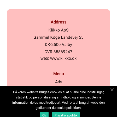
Address
web:
www.klikko.dk
Menu
Ads
About Us
På vores website bruges cookies til at huske dine indstillinger,
Cookies
statistik og personalisering af indhold og annoncer. Denne
information deles med tredjepart. Ved fortsat brug af websiden
Contact
godkender du cookiepolitikken.
Sitemap
Ok
Privatlivspolitik