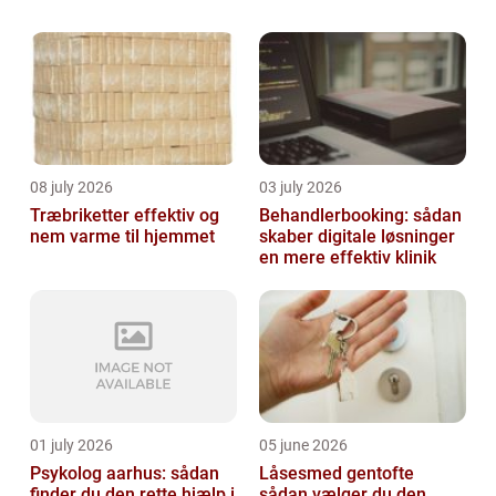
de tjenester, du har brug for. I denne artikel,
vil vi udforske, hvad du bør kig...
08 july 2026
03 july 2026
Træbriketter effektiv og
Behandlerbooking: sådan
nem varme til hjemmet
skaber digitale løsninger
en mere effektiv klinik
01 july 2026
05 june 2026
Psykolog aarhus: sådan
Låsesmed gentofte
finder du den rette hjælp i
sådan vælger du den