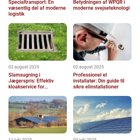
Specialtransport: En
Betydningen af WPQR i
væsentlig del af moderne
moderne svejseteknologi
logistik
02 august 2025
02 august 2025
Slamsugning i
Professionel el
Jægerspris: Effektiv
installatør: Din guide til
kloakservice for
sikre elinstallationer
bæredygtig
vedligeholdelse
11 july 2025
03 july 2025