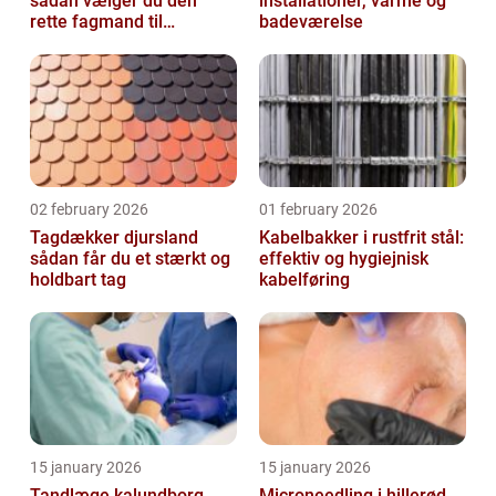
sådan vælger du den
installationer, varme og
rette fagmand til
badeværelse
glasopgaver
02 february 2026
01 february 2026
Tagdækker djursland
Kabelbakker i rustfrit stål:
sådan får du et stærkt og
effektiv og hygiejnisk
holdbart tag
kabelføring
15 january 2026
15 january 2026
Tandlæge kalundborg
Microneedling i hillerød