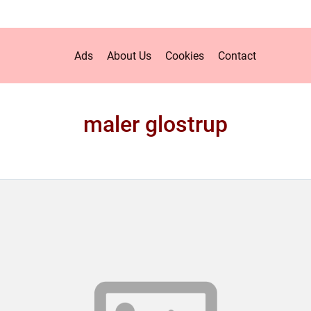
Ads
About Us
Cookies
Contact
maler glostrup