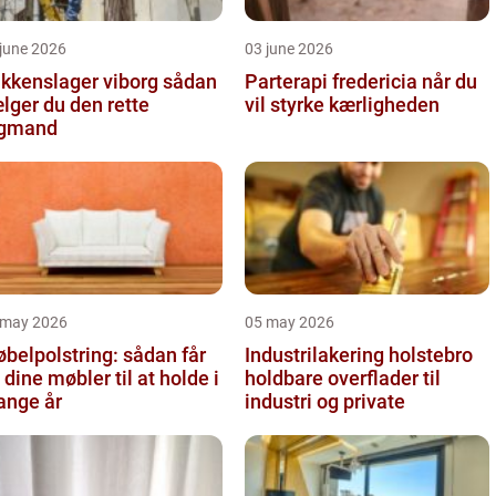
june 2026
03 june 2026
kkenslager viborg sådan
Parterapi fredericia når du
lger du den rette
vil styrke kærligheden
agmand
 may 2026
05 may 2026
belpolstring: sådan får
Industrilakering holstebro
 dine møbler til at holde i
holdbare overflader til
nge år
industri og private