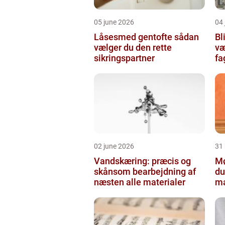
05 june 2026
04 
Låsesmed gentofte sådan
Bli
vælger du den rette
væ
sikringspartner
f
02 june 2026
31
Vandskæring: præcis og
Mø
skånsom bearbejdning af
du
næsten alle materialer
ma