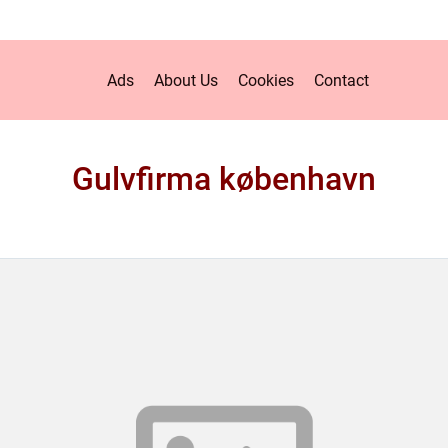
Ads
About Us
Cookies
Contact
Gulvfirma københavn