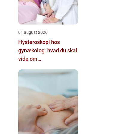
01 august 2026
Hysteroskopi hos
gynækolog: hvad du skal
vide om
kikkertundersøgelse af
livmoderen