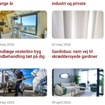
nge år
industri og private
 may 2026
03 may 2026
ndlæge vesterbro tryg
Gardinbus: nem vej til
ndbehandling tæt på dig
skræddersyede gardiner
 may 2026
09 april 2026