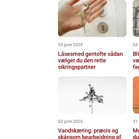
05 june 2026
04 
Låsesmed gentofte sådan
Bli
vælger du den rette
væ
sikringspartner
f
02 june 2026
31
Vandskæring: præcis og
Mø
skånsom bearbejdning af
du