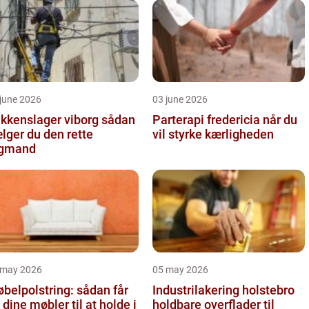
june 2026
03 june 2026
kkenslager viborg sådan
Parterapi fredericia når du
lger du den rette
vil styrke kærligheden
agmand
 may 2026
05 may 2026
belpolstring: sådan får
Industrilakering holstebro
 dine møbler til at holde i
holdbare overflader til