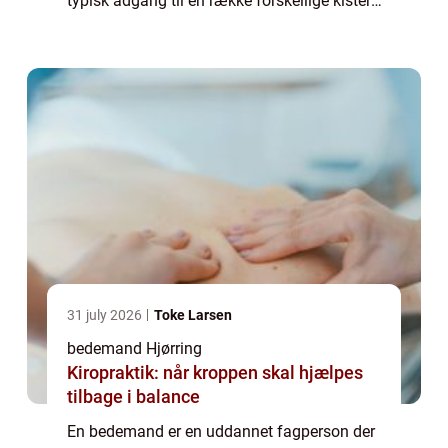
typisk adgang til en række forskellige kister,
urner og gravstene, som privatpersoner kan
vælge blandt til at skabe den smukke a...
31 july 2026
Toke Larsen
bedemand Hjørring
Kiropraktik: når kroppen skal hjælpes
tilbage i balance
En bedemand er en uddannet fagperson der