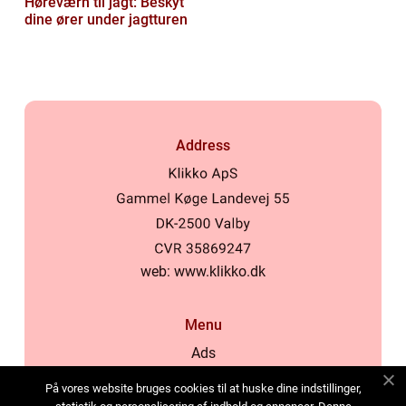
Høreværn til jagt: Beskyt
dine ører under jagtturen
Address
web:
www.klikko.dk
Menu
Ads
About Us
På vores website bruges cookies til at huske dine indstillinger,
Cookies