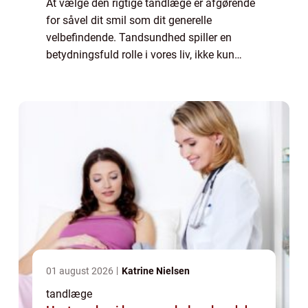
At vælge den rigtige tandlæge er afgørende
for såvel dit smil som dit generelle
velbefindende. Tandsundhed spiller en
betydningsfuld rolle i vores liv, ikke kun
æstetisk men også i forhold til generelle
sundhedsaspekter. Det er tandlægen, som
kan for...
01 august 2026
Katrine Nielsen
tandlæge