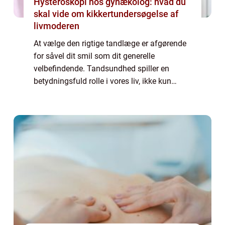
Hysteroskopi hos gynækolog: hvad du
skal vide om kikkertundersøgelse af
livmoderen
At vælge den rigtige tandlæge er afgørende
for såvel dit smil som dit generelle
velbefindende. Tandsundhed spiller en
betydningsfuld rolle i vores liv, ikke kun
æstetisk men også i forhold til generelle
sundhedsaspekter. Det er tandlægen, som
kan for...