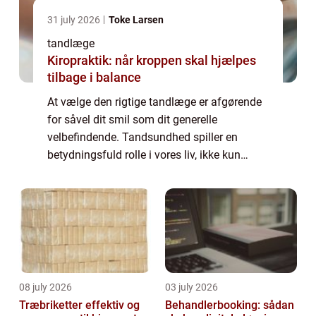
31 july 2026
Toke Larsen
tandlæge
Kiropraktik: når kroppen skal hjælpes
tilbage i balance
At vælge den rigtige tandlæge er afgørende
for såvel dit smil som dit generelle
velbefindende. Tandsundhed spiller en
betydningsfuld rolle i vores liv, ikke kun
æstetisk men også i forhold til generelle
sundhedsaspekter. Det er tandlægen, som
kan for...
08 july 2026
03 july 2026
Træbriketter effektiv og
Behandlerbooking: sådan