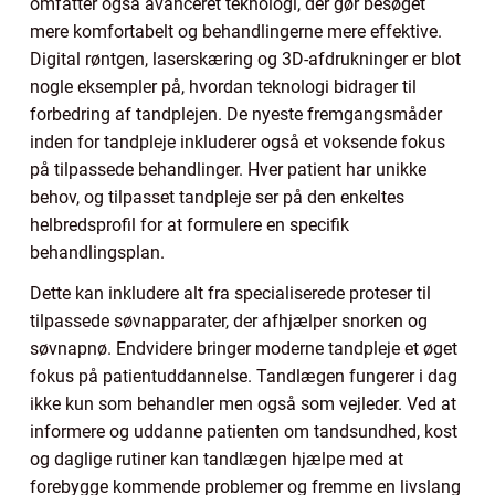
omfatter også avanceret teknologi, der gør besøget
mere komfortabelt og behandlingerne mere effektive.
Digital røntgen, laserskæring og 3D-afdrukninger er blot
nogle eksempler på, hvordan teknologi bidrager til
forbedring af tandplejen. De nyeste fremgangsmåder
inden for tandpleje inkluderer også et voksende fokus
på tilpassede behandlinger. Hver patient har unikke
behov, og tilpasset tandpleje ser på den enkeltes
helbredsprofil for at formulere en specifik
behandlingsplan.
Dette kan inkludere alt fra specialiserede proteser til
tilpassede søvnapparater, der afhjælper snorken og
søvnapnø. Endvidere bringer moderne tandpleje et øget
fokus på patientuddannelse. Tandlægen fungerer i dag
ikke kun som behandler men også som vejleder. Ved at
informere og uddanne patienten om tandsundhed, kost
og daglige rutiner kan tandlægen hjælpe med at
forebygge kommende problemer og fremme en livslang