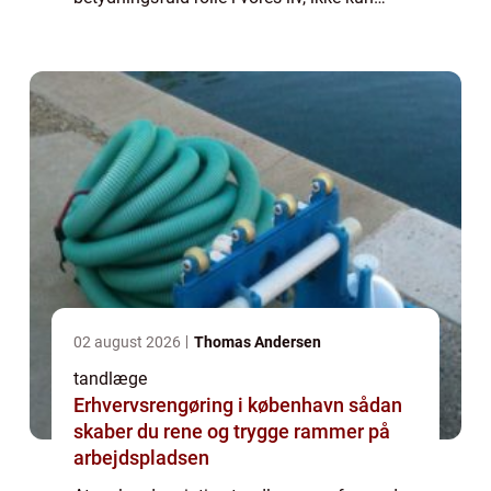
æstetisk men også i forhold til generelle
sundhedsaspekter. Det er tandlægen, som
kan for...
02 august 2026
Thomas Andersen
tandlæge
Erhvervsrengøring i københavn sådan
skaber du rene og trygge rammer på
arbejdspladsen