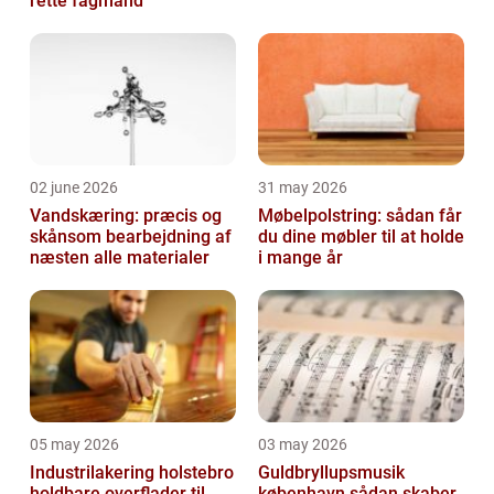
rette fagmand
02 june 2026
31 may 2026
Vandskæring: præcis og
Møbelpolstring: sådan får
skånsom bearbejdning af
du dine møbler til at holde
næsten alle materialer
i mange år
05 may 2026
03 may 2026
Industrilakering holstebro
Guldbryllupsmusik
holdbare overflader til
københavn sådan skaber