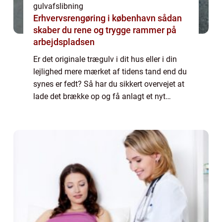
gulvafslibning
Erhvervsrengøring i københavn sådan
skaber du rene og trygge rammer på
arbejdspladsen
Er det originale trægulv i dit hus eller i din
lejlighed mere mærket af tidens tand end du
synes er fedt? Så har du sikkert overvejet at
lade det brække op og få anlagt et nyt
trægulv. Men her bør du i stede...