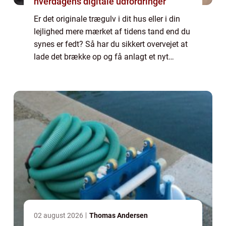
hverdagens digitale udfordringer
Er det originale trægulv i dit hus eller i din
lejlighed mere mærket af tidens tand end du
synes er fedt? Så har du sikkert overvejet at
lade det brække op og få anlagt et nyt
trægulv. Men her bør du i stede...
02 august 2026
Thomas Andersen