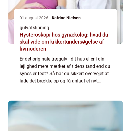
01 august 2026
Katrine Nielsen
gulvafslibning
Hysteroskopi hos gynækolog: hvad du
skal vide om kikkertundersøgelse af
livmoderen
Er det originale trægulv i dit hus eller i din
lejlighed mere mærket af tidens tand end du
synes er fedt? Så har du sikkert overvejet at
lade det brække op og få anlagt et nyt
trægulv. Men her bør du i stede...