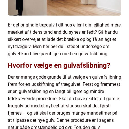
Er det originale trægulv i dit hus eller i din lejlighed mere
mærket af tidens tand end du synes er fedt? Så har du
sikkert overvejet at lade det brække op og få anlagt et
nyt trægulv. Men her bør du i stedet undersøge om
gulvet kan blive pænt igen med en gulvafslibning.
Hvorfor vælge en gulvafslibning?
Der er mange gode grunde til at vælge en gulvafslibning
frem for en udskiftning af trægulvet. Først og fremmest
er en gulvafslibning en langt billigere og mindre
tidskrævende procedure. Skal du have skiftet dit gamle
trægulv ud med et nyt eet af slagsen skal det først
fjernes – og så skal der bruges mange mandetimer på
at tilpasse det nye gulv. Denne procedure er i sagens
natur både omstændelig og dyr. Foruden gulv