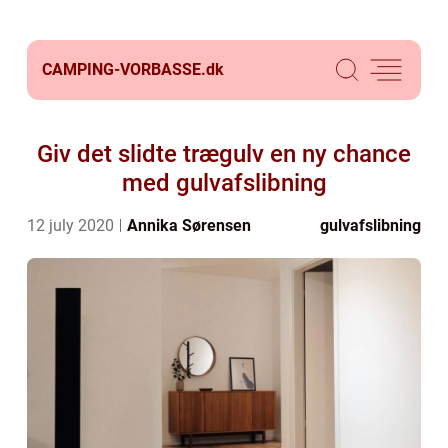
CAMPING-VORBASSE.
dk
Giv det slidte trægulv en ny chance
med gulvafslibning
12 july 2020
Annika Sørensen
gulvafslibning