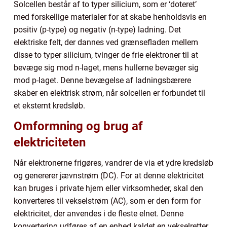
Solcellen består af to typer silicium, som er ‘doteret’
med forskellige materialer for at skabe henholdsvis en
positiv (p-type) og negativ (n-type) ladning. Det
elektriske felt, der dannes ved grænsefladen mellem
disse to typer silicium, tvinger de frie elektroner til at
bevæge sig mod n-laget, mens hullerne bevæger sig
mod p-laget. Denne bevægelse af ladningsbærere
skaber en elektrisk strøm, når solcellen er forbundet til
et eksternt kredsløb.
Omformning og brug af
elektriciteten
Når elektronerne frigøres, vandrer de via et ydre kredsløb
og genererer jævnstrøm (DC). For at denne elektricitet
kan bruges i private hjem eller virksomheder, skal den
konverteres til vekselstrøm (AC), som er den form for
elektricitet, der anvendes i de fleste elnet. Denne
konvertering udføres af en enhed kaldet en vekselretter