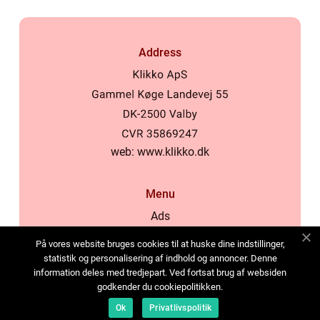
Address
web:
www.klikko.dk
Menu
Ads
About Us
På vores website bruges cookies til at huske dine indstillinger,
Cookies
statistik og personalisering af indhold og annoncer. Denne
information deles med tredjepart. Ved fortsat brug af websiden
Contact
godkender du cookiepolitikken.
Sitemap
Ok
Privatlivspolitik