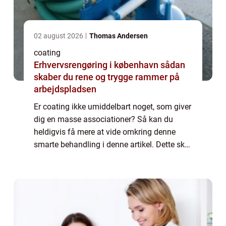
02 august 2026
Thomas Andersen
coating
Erhvervsrengøring i københavn sådan
skaber du rene og trygge rammer på
arbejdspladsen
Er coating ikke umiddelbart noget, som giver
dig en masse associationer? Så kan du
heldigvis få mere at vide omkring denne
smarte behandling i denne artikel. Dette skal
du vide omkring coating Når vi snakker
coating, så er det en behandling, der blan...