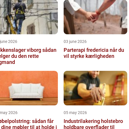
june 2026
03 june 2026
kkenslager viborg sådan
Parterapi fredericia når du
lger du den rette
vil styrke kærligheden
agmand
 may 2026
05 may 2026
belpolstring: sådan får
Industrilakering holstebro
 dine møbler til at holde i
holdbare overflader til