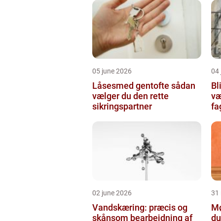
05 june 2026
04 
Låsesmed gentofte sådan
Bli
vælger du den rette
væ
sikringspartner
f
02 june 2026
31
Vandskæring: præcis og
Mø
skånsom bearbejdning af
du