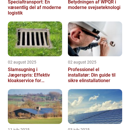
Specialtransport: En
Betydningen af WPQR i
væsentlig del af moderne
moderne svejseteknologi
logistik
02 august 2025
02 august 2025
Slamsugning i
Professionel el
Jægerspris: Effektiv
installatør: Din guide til
kloakservice for
sikre elinstallationer
bæredygtig
vedligeholdelse
11 july 2025
03 july 2025