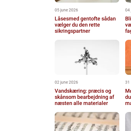
05 june 2026
04 
Låsesmed gentofte sådan
Bli
vælger du den rette
væ
sikringspartner
f
02 june 2026
31
Vandskæring: præcis og
Mø
skånsom bearbejdning af
du
næsten alle materialer
ma