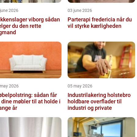
june 2026
03 june 2026
kkenslager viborg sådan
Parterapi fredericia når du
lger du den rette
vil styrke kærligheden
agmand
 may 2026
05 may 2026
belpolstring: sådan får
Industrilakering holstebro
 dine møbler til at holde i
holdbare overflader til
nge år
industri og private