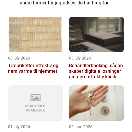
andre former for jagtudstyr, du har brug for
– de har det hele. Og netop derfor anbefaler
vi, at du tager et ki...
08 july 2026
03 july 2026
Træbriketter effektiv og
Behandlerbooking: sådan
nem varme til hjemmet
skaber digitale løsninger
en mere effektiv klinik
01 july 2026
05 june 2026