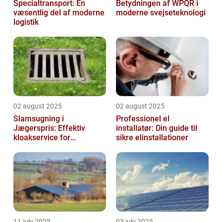
Specialtransport: En
Betydningen af WPQR i
væsentlig del af moderne
moderne svejseteknologi
logistik
02 august 2025
02 august 2025
Slamsugning i
Professionel el
Jægerspris: Effektiv
installatør: Din guide til
kloakservice for
sikre elinstallationer
bæredygtig
vedligeholdelse
11 july 2025
03 july 2025