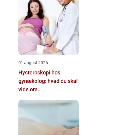
01 august 2026
Hysteroskopi hos
gynækolog: hvad du skal
vide om
kikkertundersøgelse af
livmoderen