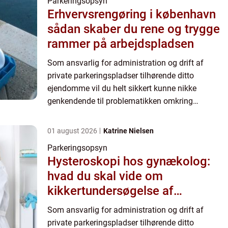
Parkeringsopsyn
Erhvervsrengøring i københavn
sådan skaber du rene og trygge
rammer på arbejdspladsen
Som ansvarlig for administration og drift af
private parkeringspladser tilhørende ditto
ejendomme vil du helt sikkert kunne nikke
genkendende til problematikken omkring
uvedkommende parkering. Især hvis ejendommen
– og dermed de de...
01 august 2026
Katrine Nielsen
Parkeringsopsyn
Hysteroskopi hos gynækolog:
hvad du skal vide om
kikkertundersøgelse af
livmoderen
Som ansvarlig for administration og drift af
private parkeringspladser tilhørende ditto