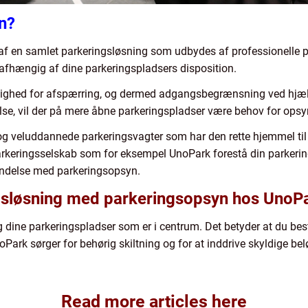
n?
af en samlet parkeringsløsning som udbydes af professionelle pa
 afhængig af dine parkeringspladsers disposition.
ulighed for afspærring, og dermed adgangsbegrænsning ved hjæ
else, vil der på mere åbne parkeringspladser være behov for opsy
g veluddannede parkeringsvagter som har den rette hjemmel til u
parkeringsselskab som for eksempel UnoPark forestå din parkeri
bindelse med parkeringsopsyn.
gsløsning med parkeringsopsyn hos UnoP
dine parkeringspladser som er i centrum. Det betyder at du bes
oPark sørger for behørig skiltning og for at inddrive skyldige b
Read more articles here