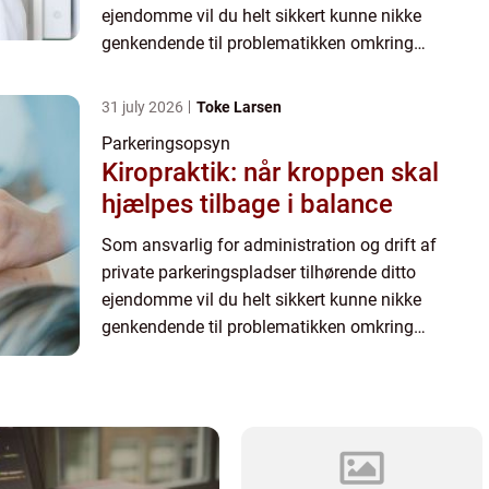
ejendomme vil du helt sikkert kunne nikke
genkendende til problematikken omkring
uvedkommende parkering. Især hvis ejendommen
– og dermed de de...
31 july 2026
Toke Larsen
Parkeringsopsyn
Kiropraktik: når kroppen skal
hjælpes tilbage i balance
Som ansvarlig for administration og drift af
private parkeringspladser tilhørende ditto
ejendomme vil du helt sikkert kunne nikke
genkendende til problematikken omkring
uvedkommende parkering. Især hvis ejendommen
– og dermed de de...