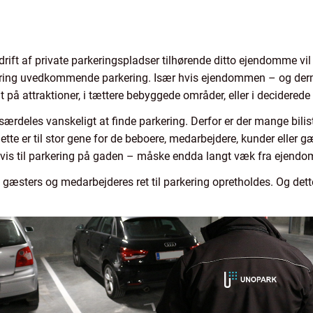
rift af private parkeringspladser tilhørende ditto ejendomme vil 
ring uvedkommende parkering. Især hvis ejendommen – og derm
 på attraktioner, i tættere bebyggede områder, eller i deciderede
rdeles vanskeligt at finde parkering. Derfor er der mange biliste
Dette er til stor gene for de beboere, medarbejdere, kunder eller
nvis til parkering på gaden – måske endda langt væk fra ejend
 gæsters og medarbejderes ret til parkering opretholdes. Og dett