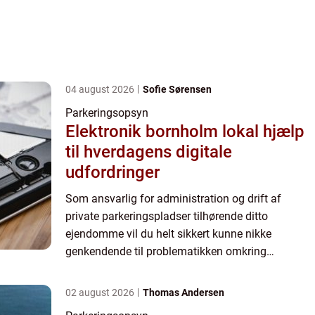
04 august 2026
Sofie Sørensen
Parkeringsopsyn
Elektronik bornholm lokal hjælp
til hverdagens digitale
udfordringer
Som ansvarlig for administration og drift af
private parkeringspladser tilhørende ditto
ejendomme vil du helt sikkert kunne nikke
genkendende til problematikken omkring
uvedkommende parkering. Især hvis ejendommen
– og dermed de de...
02 august 2026
Thomas Andersen