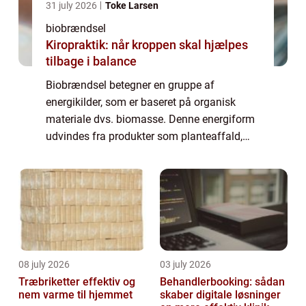
31 july 2026
Toke Larsen
biobrændsel
Kiropraktik: når kroppen skal hjælpes
tilbage i balance
Biobrændsel betegner en gruppe af
energikilder, som er baseret på organisk
materiale dvs. biomasse. Denne energiform
udvindes fra produkter som planteaffald,
træ, dyrerester, affaldsprodukter og endda
industrielle og landbrugsaffald...
08 july 2026
03 july 2026
Træbriketter effektiv og
Behandlerbooking: sådan
nem varme til hjemmet
skaber digitale løsninger