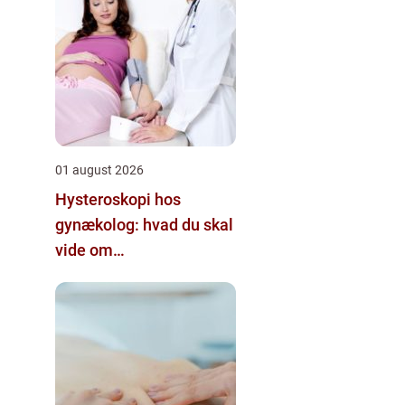
01 august 2026
Hysteroskopi hos
gynækolog: hvad du skal
vide om
kikkertundersøgelse af
livmoderen