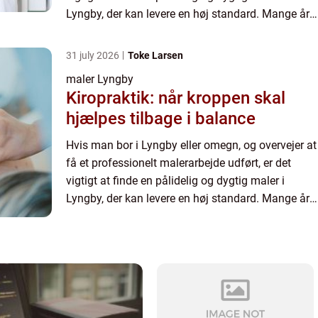
Lyngby, der kan levere en høj standard. Mange års
erfaring og en passio...
31 july 2026
Toke Larsen
maler Lyngby
Kiropraktik: når kroppen skal
hjælpes tilbage i balance
Hvis man bor i Lyngby eller omegn, og overvejer at
få et professionelt malerarbejde udført, er det
vigtigt at finde en pålidelig og dygtig maler i
Lyngby, der kan levere en høj standard. Mange års
erfaring og en passio...