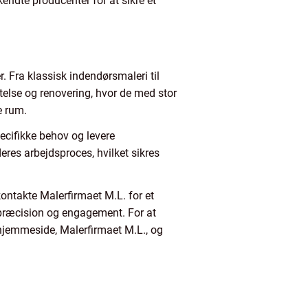
kendte producenter for at sikre et
. Fra klassisk indendørsmaleri til
telse og renovering, hvor de med stor
e rum.
ecifikke behov og levere
res arbejdsproces, hvilket sikres
kontakte Malerfirmaet M.L. for et
 præcision og engagement. For at
hjemmeside, Malerfirmaet M.L., og