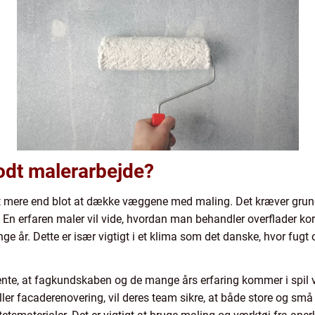
dt malerarbejde?
 mere end blot at dække væggene med maling. Det kræver grund
r. En erfaren maler vil vide, hvordan man behandler overflader ko
ange år. Dette er især vigtigt i et klima som det danske, hvor fu
nte, at fagkundskaben og de mange års erfaring kommer i spil v
ller facaderenovering, vil deres team sikre, at både store og små