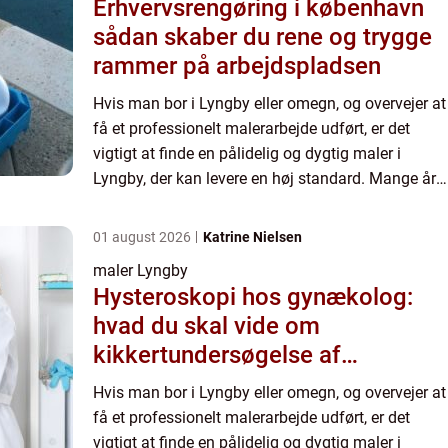
Erhvervsrengøring i københavn
sådan skaber du rene og trygge
rammer på arbejdspladsen
Hvis man bor i Lyngby eller omegn, og overvejer at
få et professionelt malerarbejde udført, er det
vigtigt at finde en pålidelig og dygtig maler i
Lyngby, der kan levere en høj standard. Mange års
erfaring og en passio...
01 august 2026
Katrine Nielsen
maler Lyngby
Hysteroskopi hos gynækolog:
hvad du skal vide om
kikkertundersøgelse af
livmoderen
Hvis man bor i Lyngby eller omegn, og overvejer at
få et professionelt malerarbejde udført, er det
vigtigt at finde en pålidelig og dygtig maler i