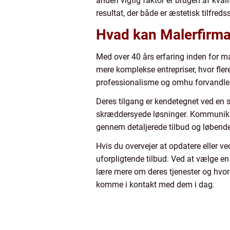
anden vigtig faktor er brugen af kvali
resultat, der både er æstetisk tilfreds
Hvad kan Malerfirmae
Med over 40 års erfaring inden for ma
mere komplekse entrepriser, hvor fler
professionalisme og omhu forvandler 
Deres tilgang er kendetegnet ved en 
skræddersyede løsninger. Kommunikati
gennem detaljerede tilbud og løbende 
Hvis du overvejer at opdatere eller ve
uforpligtende tilbud. Ved at vælge e
lære mere om deres tjenester og hvo
komme i kontakt med dem i dag.