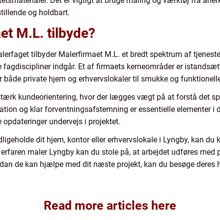
tetsmaterialer. Det er vigtigt at bruge maling og værktøj fra aner
stillende og holdbart.
t M.L. tilbyde?
lerfaget tilbyder Malerfirmaet M.L. et bredt spektrum af tjenester
e fagdiscipliner indgår. Et af firmaets kerneområder er istandsæt
både private hjem og erhvervslokaler til smukke og funktionell
stærk kundeorientering, hvor der lægges vægt på at forstå det sp
on og klar forventningsafstemning er essentielle elementer i de
opdateringer undervejs i projektet.
dligeholde dit hjem, kontor eller erhvervslokale i Lyngby, kan du 
n erfaren maler Lyngby kan du stole på, at arbejdet udføres med
rdan de kan hjælpe med dit næste projekt, kan du besøge deres 
Read more articles here