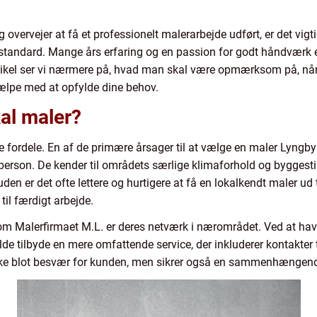
overvejer at få et professionelt malerarbejde udført, er det vigti
j standard. Mange års erfaring og en passion for godt håndværk 
artikel ser vi nærmere på, hvad man skal være opmærksom på, nå
ælpe med at opfylde dine behov.
al maler?
re fordele. En af de primære årsager til at vælge en maler Lyngb
rson. De kender til områdets særlige klimaforhold og byggestil
den er det ofte lettere og hurtigere at få en lokalkendt maler ud t
til færdigt arbejde.
om Malerfirmaet M.L. er deres netværk i nærområdet. Ved at hav
lde tilbyde en mere omfattende service, der inkluderer kontakter 
ke blot besvær for kunden, men sikrer også en sammenhængende