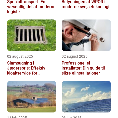
Specialtransport: En
Betydningen af WPQR i
væsentlig del af moderne
moderne svejseteknologi
logistik
02 august 2025
02 august 2025
Slamsugning i
Professionel el
Jægerspris: Effektiv
installatør: Din guide til
kloakservice for
sikre elinstallationer
bæredygtig
vedligeholdelse
11 july 2025
03 july 2025