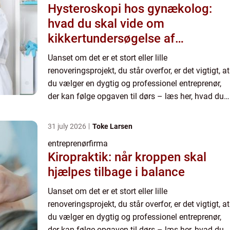
Hysteroskopi hos gynækolog:
hvad du skal vide om
kikkertundersøgelse af
livmoderen
Uanset om det er et stort eller lille
renoveringsprojekt, du står overfor, er det vigtigt, at
du vælger en dygtig og professionel entreprenør,
der kan følge opgaven til dørs – læs her, hvad du
skal væ...
31 july 2026
Toke Larsen
entreprenørfirma
Kiropraktik: når kroppen skal
hjælpes tilbage i balance
Uanset om det er et stort eller lille
renoveringsprojekt, du står overfor, er det vigtigt, at
du vælger en dygtig og professionel entreprenør,
der kan følge opgaven til dørs – læs her, hvad du