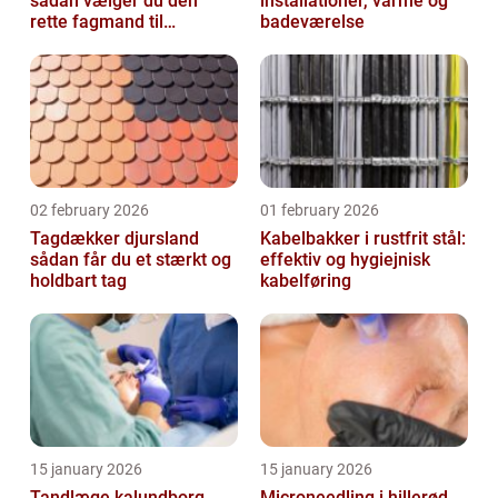
sådan vælger du den
installationer, varme og
rette fagmand til
badeværelse
glasopgaver
02 february 2026
01 february 2026
Tagdækker djursland
Kabelbakker i rustfrit stål:
sådan får du et stærkt og
effektiv og hygiejnisk
holdbart tag
kabelføring
15 january 2026
15 january 2026
Tandlæge kalundborg
Microneedling i hillerød