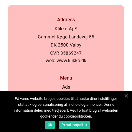
Address
web:
www.klikko.dk
Menu
Ads
About Us
På vores website bruges cookies til at huske dine indstillinger,
Cookies
statistik og personalisering af indhold og annoncer. Denne
information deles med tredjepart. Ved fortsat brug af websiden
Contact
godkender du cookiepolitikken.
Sitemap
Ok
Privatlivspolitik