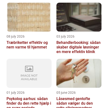
har brug for at ændre dig. Heldigvis ...
08 july 2026
03 july 2026
Træbriketter effektiv og
Behandlerbooking: sådan
nem varme til hjemmet
skaber digitale løsninger
en mere effektiv klinik
01 july 2026
05 june 2026
Psykolog aarhus: sådan
Låsesmed gentofte
finder du den rette hjælp i
sådan vælger du den
en svær periode
rette sikringspartner