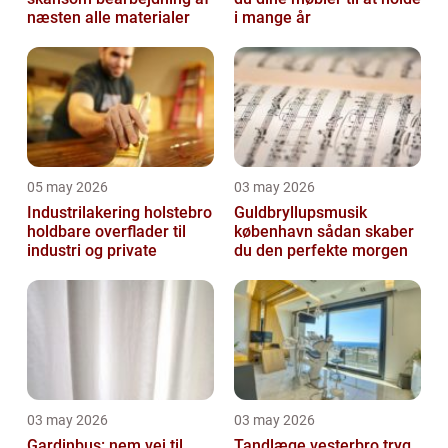
næsten alle materialer
i mange år
05 may 2026
03 may 2026
Industrilakering holstebro
Guldbryllupsmusik
holdbare overflader til
københavn sådan skaber
industri og private
du den perfekte morgen
03 may 2026
03 may 2026
Gardinbus: nem vej til
Tandlæge vesterbro tryg