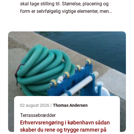
skal tage stilling til. Størrelse, placering og
form er selvfølgelig vigtige elementer, men
terrassebrædderne er helt afgørende for, at
du får et opholdssted, som er hold...
02 august 2026
Thomas Andersen
Terrassebrædder
Erhvervsrengøring i københavn sådan
skaber du rene og trygge rammer på