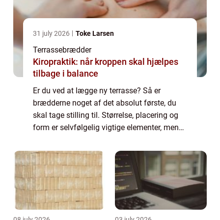
31 july 2026
Toke Larsen
Terrassebrædder
Kiropraktik: når kroppen skal hjælpes
tilbage i balance
Er du ved at lægge ny terrasse? Så er
brædderne noget af det absolut første, du
skal tage stilling til. Størrelse, placering og
form er selvfølgelig vigtige elementer, men
terrassebrædderne er helt afgørende for, at
du får et opholdssted, som er hold...
08 july 2026
03 july 2026