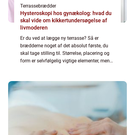
Terrassebrædder
Hysteroskopi hos gynækolog: hvad du
skal vide om kikkertundersøgelse af
livmoderen
Er du ved at lægge ny terrasse? Så er
brædderne noget af det absolut første, du
skal tage stilling til. Størrelse, placering og
form er selvfølgelig vigtige elementer, men
terrassebrædderne er helt afgørende for, at
du får et opholdssted, som er hold...