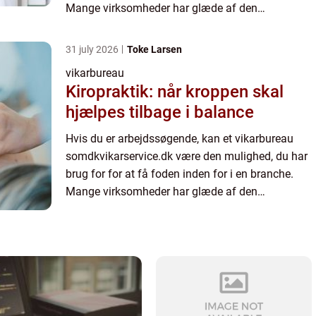
Mange virksomheder har glæde af den
fleksibilitet, der ligger i at få tilknyttet vikarer og af
den ekspertis...
31 july 2026
Toke Larsen
vikarbureau
Kiropraktik: når kroppen skal
hjælpes tilbage i balance
Hvis du er arbejdssøgende, kan et vikarbureau
somdkvikarservice.dk være den mulighed, du har
brug for for at få foden inden for i en branche.
Mange virksomheder har glæde af den
fleksibilitet, der ligger i at få tilknyttet vikarer og af
den ekspertis...