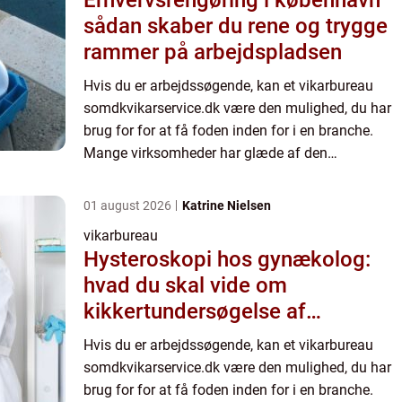
Erhvervsrengøring i københavn
sådan skaber du rene og trygge
rammer på arbejdspladsen
Hvis du er arbejdssøgende, kan et vikarbureau
somdkvikarservice.dk være den mulighed, du har
brug for for at få foden inden for i en branche.
Mange virksomheder har glæde af den
fleksibilitet, der ligger i at få tilknyttet vikarer og af
den ekspertis...
01 august 2026
Katrine Nielsen
vikarbureau
Hysteroskopi hos gynækolog:
hvad du skal vide om
kikkertundersøgelse af
livmoderen
Hvis du er arbejdssøgende, kan et vikarbureau
somdkvikarservice.dk være den mulighed, du har
brug for for at få foden inden for i en branche.