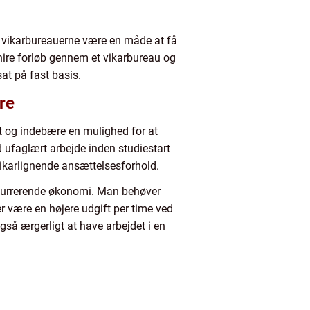
an vikarbureauerne være en måde at få
hire forløb gennem et vikarbureau og
at på fast basis.
re
et og indebære en mulighed for at
d ufaglært arbejde inden studiestart
vikarlignende ansættelsesforhold.
onkurrerende økonomi. Man behøver
er være en højere udgift per time ved
gså ærgerligt at have arbejdet i en