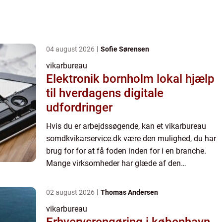
04 august 2026
Sofie Sørensen
vikarbureau
Elektronik bornholm lokal hjælp
til hverdagens digitale
udfordringer
Hvis du er arbejdssøgende, kan et vikarbureau
somdkvikarservice.dk være den mulighed, du har
brug for for at få foden inden for i en branche.
Mange virksomheder har glæde af den
fleksibilitet, der ligger i at få tilknyttet vikarer og af
den ekspertis...
02 august 2026
Thomas Andersen
vikarbureau