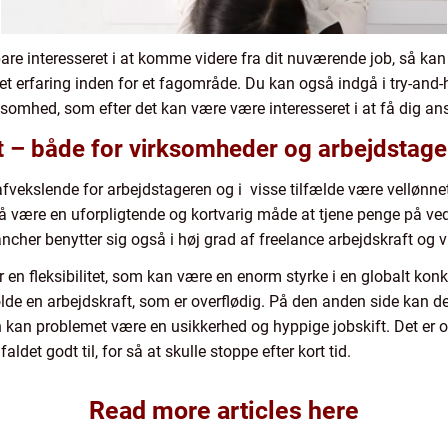
bare interesseret i at komme videre fra dit nuværende job, så k
t erfaring inden for et fagområde. Du kan også indgå i try-and-
somhed, som efter det kan være være interesseret i at få dig ans
tet – både for virksomheder og arbejdstage
afvekslende for arbejdstageren og i visse tilfælde være vellønn
så være en uforpligtende og kortvarig måde at tjene penge på ve
ncher benytter sig også i høj grad af freelance arbejdskraft og 
er en fleksibilitet, som kan være en enorm styrke i en globalt k
tholde en arbejdskraft, som er overflødig. På den anden side kan d
n kan problemet være en usikkerhed og hyppige jobskift. Det er o
ldet godt til, for så at skulle stoppe efter kort tid.
Read more articles here