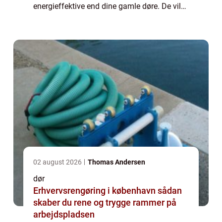
energieffektive end dine gamle døre. De vil
også være mere sikre og forhindre ubudne
gæster i at komme ind i dit ...
02 august 2026
Thomas Andersen
dør
Erhvervsrengøring i københavn sådan
skaber du rene og trygge rammer på
arbejdspladsen