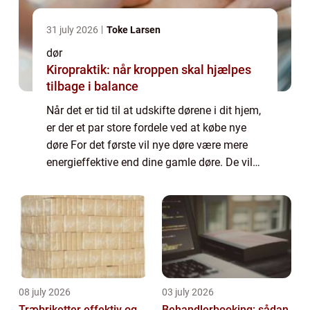
31 july 2026
Toke Larsen
dør
Kiropraktik: når kroppen skal hjælpes
tilbage i balance
Når det er tid til at udskifte dørene i dit hjem,
er der et par store fordele ved at købe nye
døre For det første vil nye døre være mere
energieffektive end dine gamle døre. De vil
også være mere sikre og forhindre ubudne
gæster i at komme ind i dit ...
08 july 2026
03 july 2026
Træbriketter effektiv og
Behandlerbooking: sådan